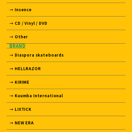
→ Insence
→ CD / Vinyl / DVD
→ Other
BRAND
→ Diaspora skateboards
→ HELLRAZOR
→ KIRIME
→ Kuumba International
→ LIXTICK
→ NEW ERA