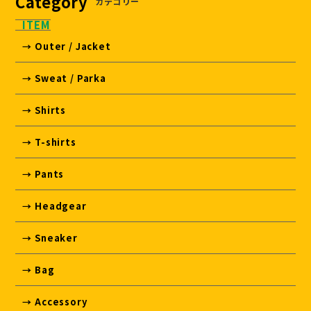
Category
カテゴリー
ITEM
→ Outer / Jacket
→ Sweat / Parka
→ Shirts
→ T-shirts
→ Pants
→ Headgear
→ Sneaker
→ Bag
→ Accessory