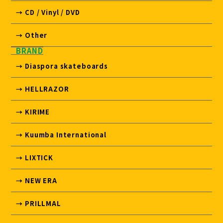
→ CD / Vinyl / DVD
→ Other
BRAND
→ Diaspora skateboards
→ HELLRAZOR
→ KIRIME
→ Kuumba International
→ LIXTICK
→ NEW ERA
→ PRILLMAL