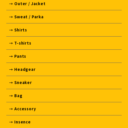
→ Outer / Jacket
→ Sweat / Parka
→ Shirts
→ T-shirts
→ Pants
→ Headgear
→ Sneaker
→ Bag
→ Accessory
→ Insence