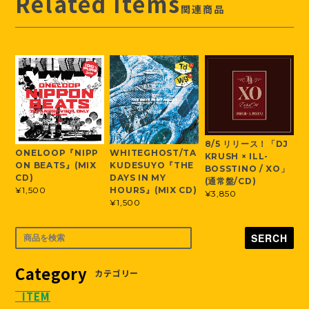
Related Items
関連商品
8/5 リリース！「DJ
ONELOOP『NIPP
WHITEGHOST/TA
KRUSH × ILL-
ON BEATS』(MIX
KUDESUYO『THE
BOSSTINO / XO」
CD)
DAYS IN MY
(通常盤/CD)
¥1,500
HOURS』(MIX CD)
¥3,850
¥1,500
SERCH
Category
カテゴリー
ITEM