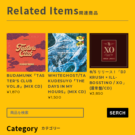
Related Items
関連商品
8/5 リリース！「DJ
BUDAMUNK『TAS
WHITEGHOST/TA
KRUSH × ILL-
TER'S CLUB
KUDESUYO『THE
BOSSTINO / XO」
VOL.8』(MIX CD)
DAYS IN MY
(通常盤/CD)
¥1,870
HOURS』(MIX CD)
¥3,850
¥1,500
SERCH
Category
カテゴリー