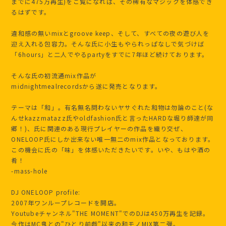
までに475万再生)をご覧になれば、その稀有なマジックを体感でき
るはずです。
違和感の無いmixとgroove keep、そして、すべての夜の遊び人を
迎え入れる包容力。そんな氏に小生もやられっぱなしで気づけば
「6hours」と二人でやるpartyをすでに7年ほど続けております。
そんな氏の初流通mix作品が
midnightmealrecordsから遂に発売となります。
テーマは「和」。有名無名問わないヤサぐれた和物は勿論のこと(な
んせkazzmatazz氏やoldfashion氏と言ったHARDな堀り師達が同
郷！)、氏に関連のある現行プレイヤーの作品を織り交ぜ、
ONELOOP氏にしか出来ない唯一無二のmix作品となっております。
この機会に氏の「味」を体感いただきたいです。いや、もはや酒の
肴！
-mass-hole
DJ ONELOOP profile:
2007年ワンループレコードを開店。
Youtubeチャンネル"THE MOMENT"でのDJは450万再生を記録。
今作はMC鬼との"ひとり前戯"以来の和モノMIX第二弾。