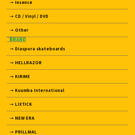
→ Insence
→ CD / Vinyl / DVD
→ Other
BRAND
→ Diaspora skateboards
→ HELLRAZOR
→ KIRIME
→ Kuumba International
→ LIXTICK
→ NEW ERA
→ PRILLMAL