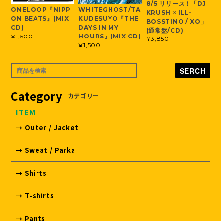
8/5 リリース！「DJ
ONELOOP『NIPP
WHITEGHOST/TA
KRUSH × ILL-
ON BEATS』(MIX
KUDESUYO『THE
BOSSTINO / XO」
CD)
DAYS IN MY
(通常盤/CD)
¥1,500
HOURS』(MIX CD)
¥3,850
¥1,500
SERCH
Category
カテゴリー
ITEM
→ Outer / Jacket
→ Sweat / Parka
→ Shirts
→ T-shirts
→ Pants