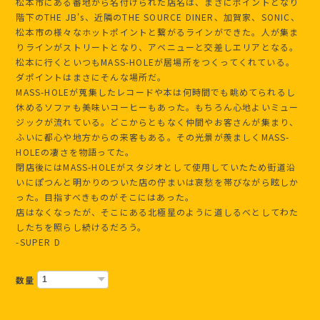
松本市にある番地から名付けられた店名は、まさにポイントとなり
階下のTHE JB's、近隣のTHE SOURCE DINER、加賀家、SONIC、
松本市の様々なホットポイントと繋がるラインができた。人が集ま
りラインがストリートとなり、アベニューと交差しエリアとなる。
松本に行くといつもMASS-HOLEが居場所をつくってくれている。
ダポイントはまさにそんな場所だ。
MASS-HOLEが蒐集したレコードや本は何時間でも眺めてられるし
休めるソファも美味いコーヒーもあった。もちろん心地よいミュー
ジックが流れている。どこからともなく仲間やお客さんが集まり、
ふいに都心や地方からの来客もある。その光景が羨ましくMASS-
HOLEの凄さを物語ってた。
閉店後にはMASS-HOLEがスタジオとして使用していたため街道沿
いにぽつんと明かりのついた店の佇まいは哀愁を帯びながら眩しか
った。目指すべきものがそこにはあった。
店はなくなったが、そこにある北極星のように道しるべとしてわた
したちを照らし続けるだろう。
-SUPER D
数量