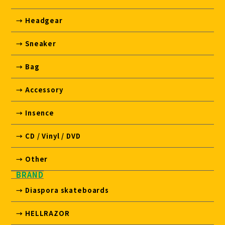
→ Headgear
→ Sneaker
→ Bag
→ Accessory
→ Insence
→ CD / Vinyl / DVD
→ Other
BRAND
→ Diaspora skateboards
→ HELLRAZOR