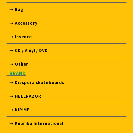
→ Bag
→ Accessory
→ Insence
→ CD / Vinyl / DVD
→ Other
BRAND
→ Diaspora skateboards
→ HELLRAZOR
→ KIRIME
→ Kuumba International