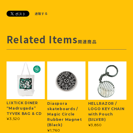
通報する
Related Items
関連商品
LIXTICK DINER
Diaspora
HELLRAZOR /
“Madrugada”
skateboards /
LOGO KEY CHAIN
TYVEK BAG & CD
Magic Circle
with Pouch
¥3,520
Rubber Magnet
(SILVER)
¥3,850
(Black)
¥1,760