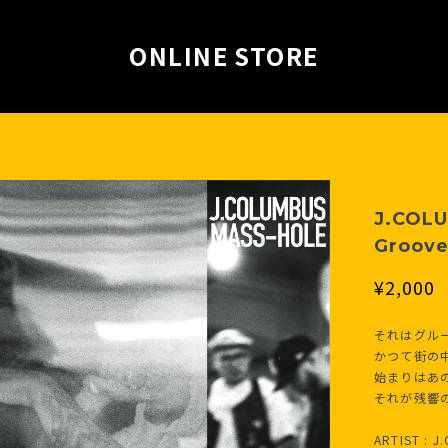
ONLINE STORE
J.COL
Groove
¥2,000
それはグル
かつて街の
始まりはあ
それが残響
ARTIST : 