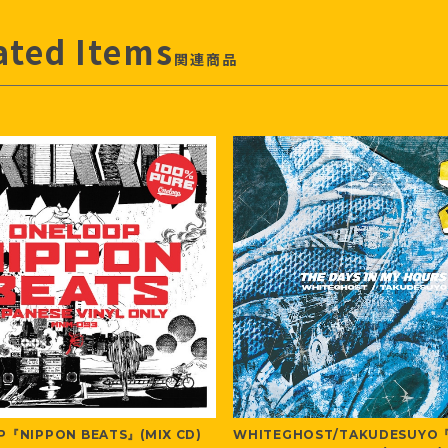
ated Items
関連商品
『NIPPON BEATS』(MIX CD)
WHITEGHOST/TAKUDESUYO