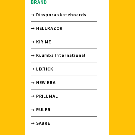
BRAND
→ Diaspora skateboards
→ HELLRAZOR
→ KIRIME
→ Kuumba International
→ LIXTICK
→ NEW ERA
→ PRILLMAL
→ RULER
→ SABRE