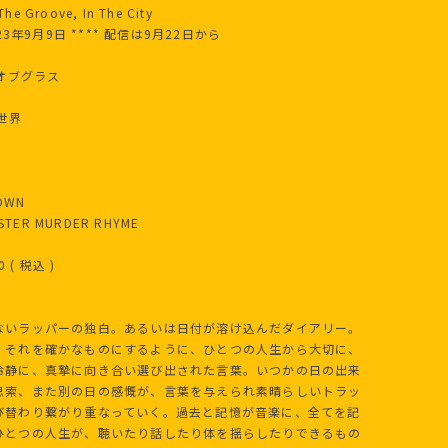
The Groove, In The City
023年9月9日 **** 配信は9月22日から
ーオブグラス
と世界
TOWN
USTER MURDER RHYME
0 ( 税込 )
ないラッパーの独白。あるいは日付が溶け込んだダイアリー。
、それを確かなものにするように、ひとつの人生から大切に、
冷静に、真摯に向き合い選び出された言葉。いつかの日の出来
思索、また別の日の感慨が、言葉を与えられ素晴らしいトラッ
び替わり繋がり重なっていく。過去と記憶が音楽に、全てを記
ひとつの人生が、聴いたり話したり体を揺らしたりできるもの