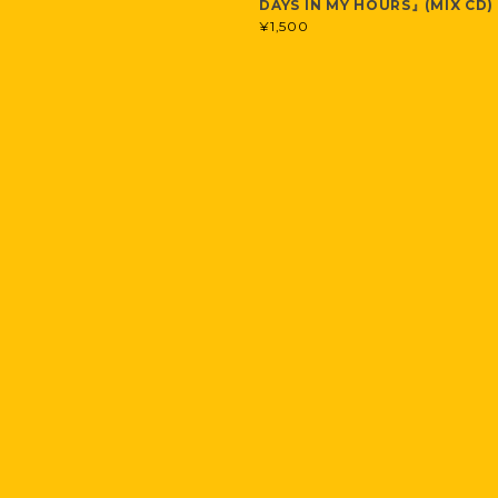
DAYS IN MY HOURS』(MIX CD)
¥1,500