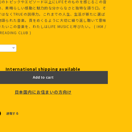
別のトピックやエピソード以上にLIFEそのものを感じるこの音
は、素晴らしい感動と魅力的な分からなさと独特な語り口。そ
ではなくTRUEの説得力。これまでの人生、生活が新たに選ば
物語られた音楽。頁をめくるように大切に繰り返し聴いて意味
いこの音楽を、わたしはLIFE MUSICと呼びたい。 ( IKM /
 READING CLUB )
International shipping available
Add to cart
日本国内にお住まいの方向け
通報する