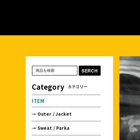
SERCH
Category
カテゴリー
ITEM
→ Outer / Jacket
→ Sweat / Parka