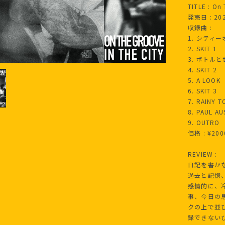
TITLE : On 
発売日 : 2
収録曲 :
1. シティ
2. SKIT 1
3. ボトル
4. SKIT 2
5. A LOOK
6. SKIT 3
7. RAINY 
8. PAUL A
9. OUTRO
価格 : ¥200
REVIEW :
日記を書か
過去と記憶
感情的に、
事、今日の
クの上で並
録できない