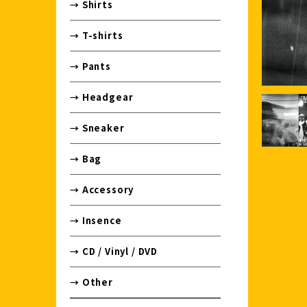
→ Shirts
→ T-shirts
→ Pants
→ Headgear
→ Sneaker
→ Bag
→ Accessory
→ Insence
→ CD / Vinyl / DVD
→ Other