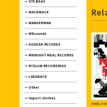
→ STS BAGS
Rel
→ WACKWACK
→ WANDERMAN
→ WDsounds
→ DOGEAR RECORDS
→ MIDNIGHT MEAL RECORDS
→ RCSLUM RECORDINGS
→ LAEDBACK
→ Other
→ Import clothes
ONELOOP