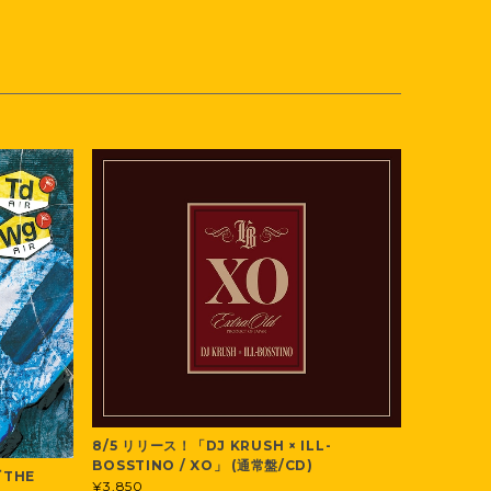
8/5 リリース！「DJ KRUSH × ILL-
BOSSTINO / XO」 (通常盤/CD)
『THE
¥3,850