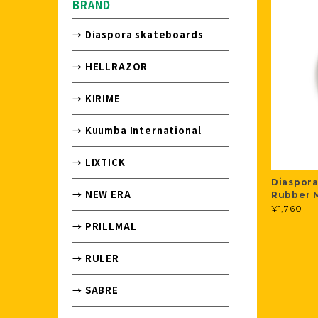
BRAND
→ Diaspora skateboards
→ HELLRAZOR
→ KIRIME
→ Kuumba International
→ LIXTICK
Diaspora
→ NEW ERA
Rubber M
¥1,760
→ PRILLMAL
→ RULER
→ SABRE