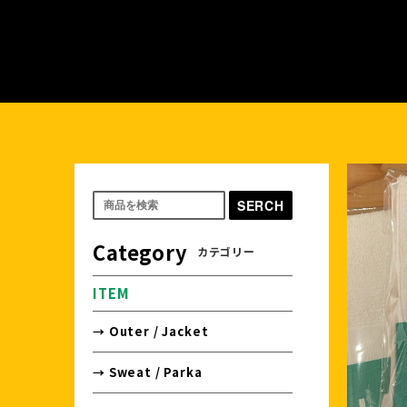
SERCH
Category
カテゴリー
ITEM
→ Outer / Jacket
→ Sweat / Parka