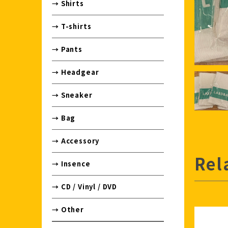
→ Shirts
→ T-shirts
→ Pants
→ Headgear
→ Sneaker
→ Bag
→ Accessory
Rel
→ Insence
→ CD / Vinyl / DVD
→ Other