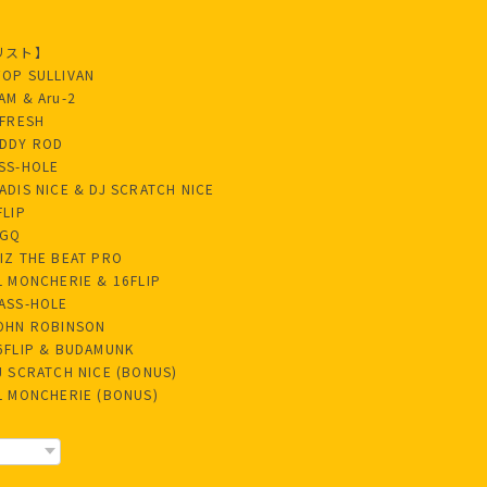
リスト】
WOP SULLIVAN
AM & Aru-2
 FRESH
ODDY ROD
ASS-HOLE
ADIS NICE & DJ SCRATCH NICE
FLIP
 GQ
WIZ THE BEAT PRO
EL MONCHERIE & 16FLIP
MASS-HOLE
JOHN ROBINSON
16FLIP & BUDAMUNK
DJ SCRATCH NICE (BONUS)
EL MONCHERIE (BONUS)