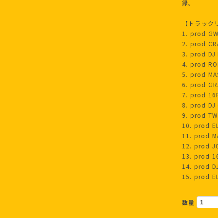
録。
【トラック
1. prod G
2. prod CR
3. prod DJ
4. prod R
5. prod M
6. prod GR
7. prod 16
8. prod DJ
9. prod T
10. prod 
11. prod 
12. prod 
13. prod 
14. prod 
15. prod 
数量