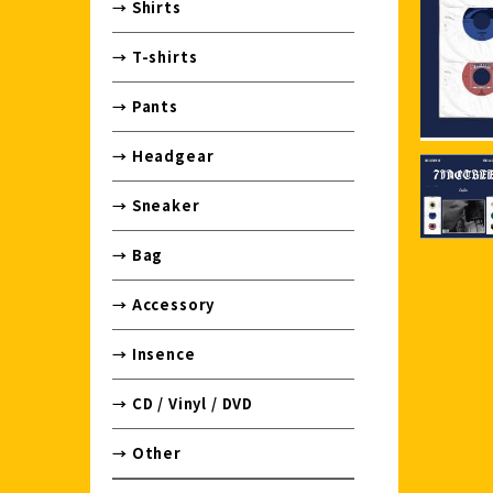
→ Shirts
→ T-shirts
→ Pants
→ Headgear
→ Sneaker
→ Bag
→ Accessory
→ Insence
→ CD / Vinyl / DVD
→ Other