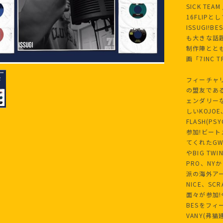
SICK TE
16FLIP
ISSUGI!
も大きな話題
制作陣とと
画「7INC
フィーチャリン
の盟友である
ェンダリーな
しいKOJOE、
FLASH(P
参加!ビート
てくれたGWO
やBIG TW
PRO、NYか
派の海外アーテ
NICE、SCR
面々が参加!
BESをフィ
VANY(弗