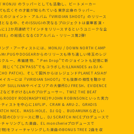
AM / MONJU のラッパーとしても活動し、ビートメーカー
としても広くその才能が知られている東京出身のラッパー、
BESとのジョイント・アルバム『VIRIDIAN SHOOT』のリリース
となる中、そのISSUGIの次なるプロジェクトは豪華客演・
もに12か月連続で7インチをリリースするというユニークな企
 TREE」の総括となるCDアルバム・リリース第2弾!
グ・アーティストには、MONJU / DOWN NORTH CAMP
Mr.PUGやDOGEARからのリリースも待ち遠しい埼玉のレジ
クルー、弗猫建物、“ Pen Drop”でのジョイントも記憶に新
同じく“CZN’PASS”でもコラボしたILLNANDES as DJ K-
SYCHO PATCH)、そして国外からはレジェンドPLANET ASIAが
メイカーには『VIRIDIAN SHOOT』でも抜群の相性を聴かせ
P SULLIVANやベイエリアの大御所DJ FRESH、EVIDENCE
INZなど手がけるLAのプロデューサー、TWIZ THE BEAT
らRODDY ROD(MASPYKE)やJOHN ROBINSONといった実力
ィストを中心に16FLIP、CRAM & ARU-2、GRADIS
ATCH NICE、MASS-HOLE、DJ GQ 、BUDAMUNKら近しい
今回のCDリリースに際し、DJ SCRATCH NICEプロデュースで
ーチャリングした楽曲、EL moncherieプロデュースで
猫建物)をフィーチャリングした楽曲のBONUS TREE 2曲を収