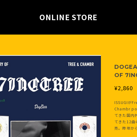
ONLINE STORE
DOGEA
OF 7IN
¥2,860
ISSUGIがF
Chambr 
てきた国内外
てきた12
売。昨年から