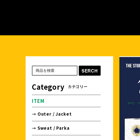
SERCH
Category
カテゴリー
ITEM
→ Outer / Jacket
→ Sweat / Parka