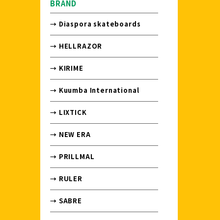
BRAND
→ Diaspora skateboards
→ HELLRAZOR
→ KIRIME
→ Kuumba International
→ LIXTICK
→ NEW ERA
→ PRILLMAL
→ RULER
→ SABRE