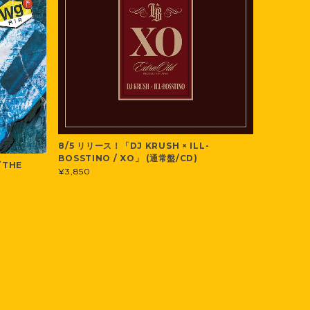
8/5 リリース！「DJ KRUSH × ILL-
BOSSTINO / XO」 (通常盤/CD)
『THE
¥3,850