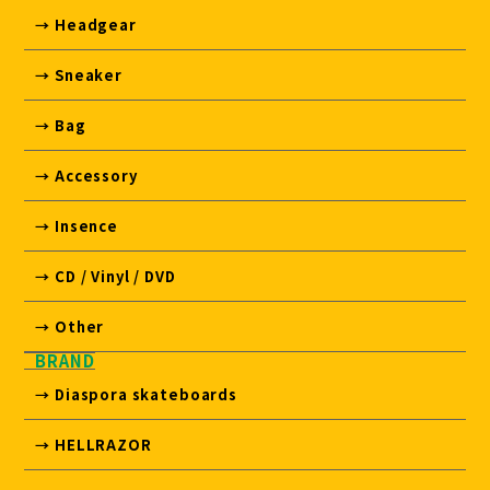
→ Headgear
→ Sneaker
→ Bag
→ Accessory
→ Insence
→ CD / Vinyl / DVD
→ Other
BRAND
→ Diaspora skateboards
→ HELLRAZOR