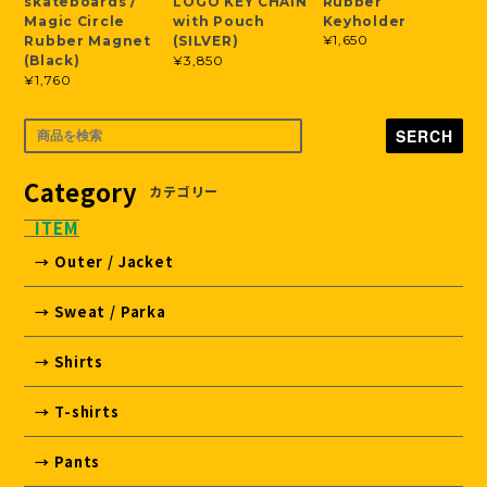
Rubber
skateboards /
LOGO KEY CHAIN
Keyholder
Magic Circle
with Pouch
¥1,650
Rubber Magnet
(SILVER)
¥3,850
(Black)
¥1,760
SERCH
Category
カテゴリー
ITEM
→ Outer / Jacket
→ Sweat / Parka
→ Shirts
→ T-shirts
→ Pants