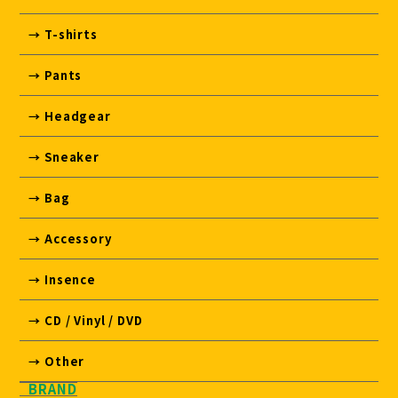
→ T-shirts
→ Pants
→ Headgear
→ Sneaker
→ Bag
→ Accessory
→ Insence
→ CD / Vinyl / DVD
→ Other
BRAND